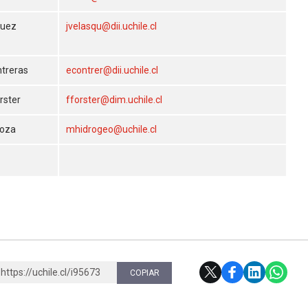
quez
jvelasqu@dii.uchile.cl
ntreras
econtrer@dii.uchile.cl
örster
fforster@dim.uchile.cl
noza
mhidrogeo@uchile.cl
https://uchile.cl/i95673
COPIAR