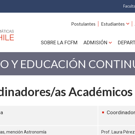
Facult
A
Postulantes
Estudiantes
C
SOBRE LA FCFM
ADMISIÓN
DEPAR
Cs.
Cs
DO Y EDUCACIÓN CONTIN
F
dinadores/as Académicos
Estud
N
ma
Coordinador
ias, mención Astronomía
Prof. Laura Pérez