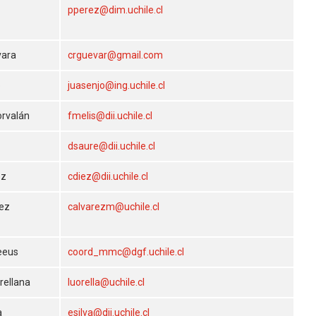
z
pperez@dim.uchile.cl
vara
crguevar@gmail.com
o
juasenjo@ing.uchile.cl
orvalán
fmelis@dii.uchile.cl
dsaure@dii.uchile.cl
ez
cdiez@dii.uchile.cl
rez
calvarezm@uchile.cl
eeus
coord_mmc@dgf.uchile.cl
Orellana
luorella@uchile.cl
a
esilva@dii.uchile.cl