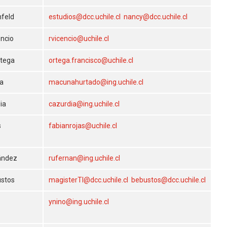
hfeld
estudios@dcc.uchile.cl
nancy@dcc.uchile.cl
encio
rvicencio@uchile.cl
rtega
ortega.francisco@uchile.cl
a
macunahurtado@ing.uchile.cl
ia
cazurdia@ing.uchile.cl
s
fabianrojas@uchile.cl
ández
rufernan@ing.uchile.cl
ustos
magisterTI@dcc.uchile.cl
bebustos@dcc.uchile.cl
ynino@ing.uchile.cl