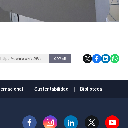
https://uchile.cl/i92999
COPIAR
ternacional
Sustentabilidad
Biblioteca