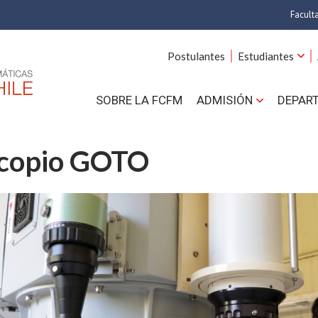
Facult
A
Postulantes
Estudiantes
C
SOBRE LA FCFM
ADMISIÓN
DEPAR
Cs.
Cs
scopio GOTO
F
Estud
N