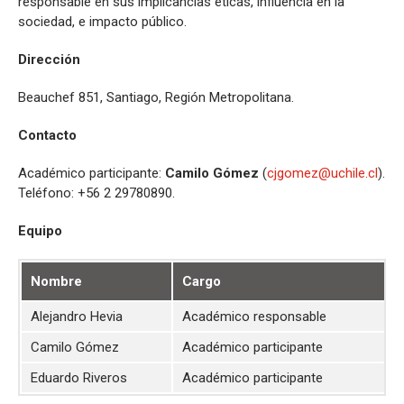
responsable en sus implicancias éticas, influencia en la
sociedad, e impacto público.
Dirección
Beauchef 851, Santiago, Región Metropolitana.
Contacto
Académico participante:
Camilo Gómez
(
cjgomez@uchile.cl
).
Teléfono: +56 2 29780890.
Equipo
Nombre
Cargo
Alejandro Hevia
Académico responsable
a
Camilo Gómez
Académico participante
c
Eduardo Riveros
Académico participante
e