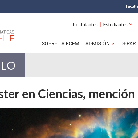
Facult
A
Postulantes
Estudiantes
C
SOBRE LA FCFM
ADMISIÓN
DEPAR
Cs.
Cs
ULO
F
ter en Ciencias, menció
Estud
N