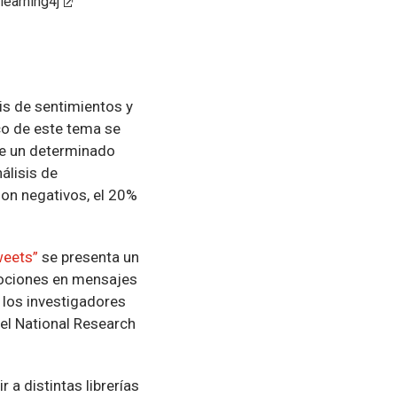
earning4j
sis de sentimientos y
co de este tema se
 de un determinado
nálisis de
son negativos, el 20%
weets”
se presenta un
mociones en mensajes
 los investigadores
del National Research
 a distintas librerías