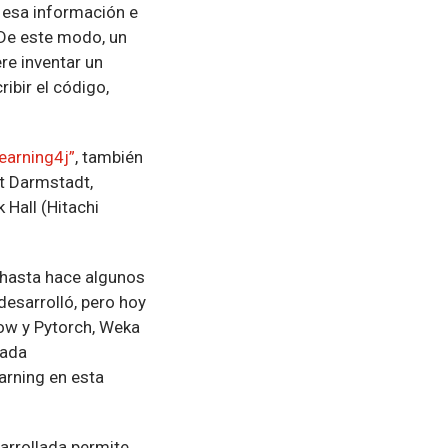
 esa información e
 De este modo, un
re inventar un
ibir el código,
earning4j”
, también
t Darmstadt,
Hall (Hitachi
 hasta hace algunos
desarrolló, pero hoy
ow y Pytorch, Weka
mada
arning en esta
arrollada permite