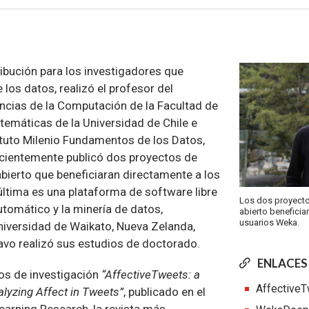
ibución para los investigadores que
 los datos, realizó el profesor del
cias de la Computación de la Facultad de
temáticas de la Universidad de Chile e
ituto Milenio Fundamentos de los Datos,
recientemente publicó dos proyectos de
bierto que beneficiaran directamente a los
 última es una plataforma de software libre
Los dos proyecto
utomático y la minería de datos,
abierto beneficia
usuarios Weka.
Universidad de Waikato, Nueva Zelanda,
avo realizó sus estudios de doctorado.
ENLACES
jos de investigación
“AffectiveTweets: a
Affective
lyzing Affect in Tweets”
, publicado en el
earning Research, la revista más