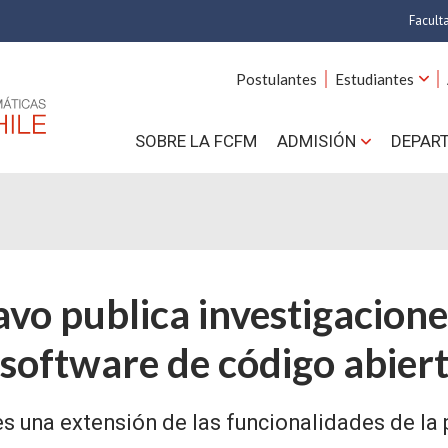
Facult
A
Postulantes
Estudiantes
C
SOBRE LA FCFM
ADMISIÓN
DEPAR
Cs.
Cs
F
ravo publica investigacion
Estud
N
 software de código abier
es una extensión de las funcionalidades de l