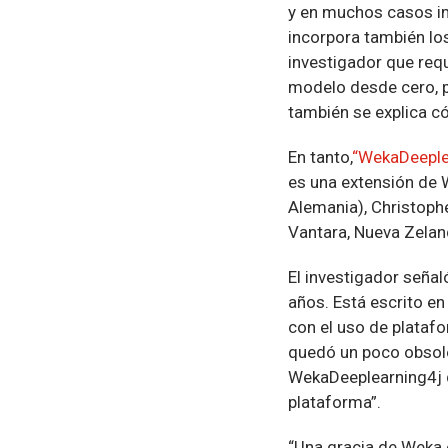
y en muchos casos im
incorpora también lo
investigador que requ
modelo desde cero, pu
también se explica cóm
En tanto,
“WekaDeeplea
es una extensión de 
Alemania), Christoph
Vantara, Nueva Zelan
El investigador seña
años. Está escrito en
con el uso de plataf
quedó un poco obsole
WekaDeeplearning4j q
plataforma”.
“Una gracia de Weka e