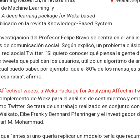
WekaDeepl
 de Machine Learning, y
 A deep learning package for Weka based
ublicado en la revista Knowledege-Based System.
investigación del Profesor Felipe Bravo se centra en el análi
de comunicación social. Según explicó, un problema clási
 red social Twitter. “Si quiero conocer qué piensa la gente
os tweets que publican los usuarios, utilizo un algoritmo de a
 cual puedo saber, por ejemplo, que el 80% de los mensajes 
esa rabia”, afirmó.
AffectiveTweets: a Weka Package for Analyzing Affect in T
complemento de Weka para el análisis de sentimientos y e
o Twitter. Se trata de un trabajo realizado en conjunto con
Waikato, Eibe Frank y Bernhard Pfahringer y el investigador 
Saif M. Mohammad.
que “antes si uno quería replicar un modelo tenía que recurrir