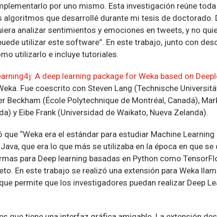
plementarlo por uno mismo. Esta investigación reúne toda
s algoritmos que desarrollé durante mi tesis de doctorado.
iera analizar sentimientos y emociones en tweets, y no quie
ede utilizar este software”. En este trabajo, junto con descr
o utilizarlo e incluye tutoriales.
rning4j: A deep learning package for Weka based on Deepl
Weka. Fue coescrito con Steven Lang (Technische Universitä
er Beckham (École Polytechnique de Montréal, Canadá), Mark 
da) y Eibe Frank (Universidad de Waikato, Nueva Zelanda).
ló que “Weka era el estándar para estudiar Machine Learning
 Java, que era lo que más se utilizaba en la época en que se 
ormas para Deep learning basadas en Python como TensorFl
to. En este trabajo se realizó una extensión para Weka lla
ue permite que los investigadores puedan realizar Deep Le
s que tiene una interfaz gráfica amigable. La extensión des