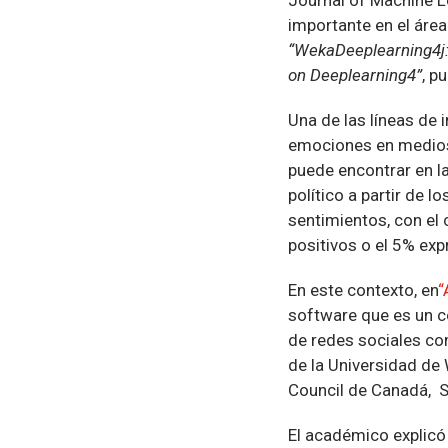
importante en el área
“WekaDeeplearning4j:
on Deeplearning4”
, p
Una de las líneas de 
emociones en medios 
puede encontrar en la
político a partir de l
sentimientos, con el
positivos o el 5% expr
En este contexto, en
“
software que es un 
de redes sociales com
de la Universidad de 
Council de Canadá, 
El académico explicó 