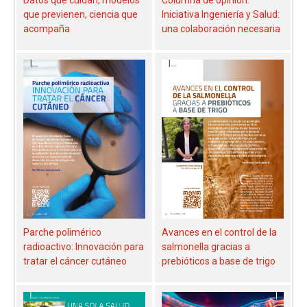
Datos que cuidan, modelos
Columna de opinión:
que previenen, ciencia que
Iniciativa Ingeniería y Salud:
acompaña
una colaboración necesaria
Parche polimérico
Avances en el control de la
radioactivo: Innovación para
salmonella gracias a
tratar el cáncer cutáneo
prebióticos a base de trigo