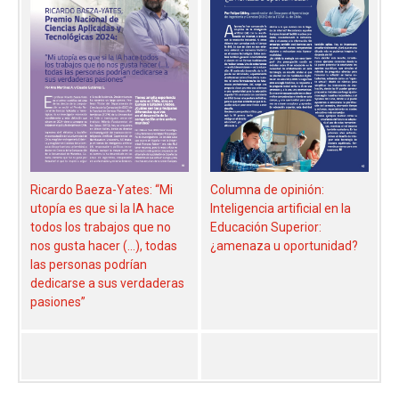
Ricardo Baeza-Yates: “Mi
Columna de opinión:
utopía es que si la IA hace
Inteligencia artificial en la
todos los trabajos que no
Educación Superior:
nos gusta hacer (...), todas
¿amenaza u oportunidad?
las personas podrían
dedicarse a sus verdaderas
pasiones”