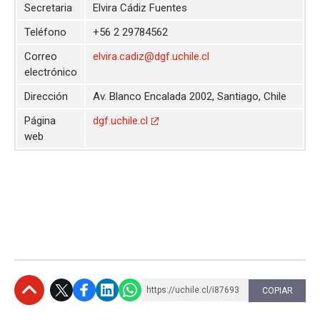
Secretaria
Elvira Cádiz Fuentes
Teléfono
+56 2 29784562
Correo
elvira.cadiz@dgf.uchile.cl
electrónico
Dirección
Av. Blanco Encalada 2002, Santiago, Chile
Página
dgf.uchile.cl
web
https://uchile.cl/i87693
COPIAR