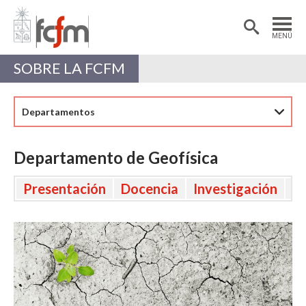
Estudiantes
Postdoctorantes
MENÚ
Académicas/os
Alumni
SOBRE LA FCFM
Departamentos
Departamento de Geofísica
Presentación
Docencia
Investigación
Ex