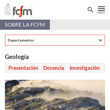
Estudiantes
Postdoctorantes
MENÚ
Académicas/os
Alumni
SOBRE LA FCFM
Departamentos
Geología
Presentación
Docencia
Investigación
Ex