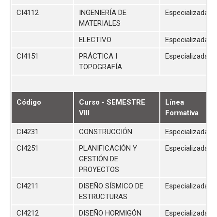
CI4112
INGENIERÍA DE
Especializada
MATERIALES
ELECTIVO
Especializada
CI4151
PRÁCTICA I
Especializada
TOPOGRAFÍA
Código
Curso - SEMESTRE
Línea
VIII
Formativa
CI4231
CONSTRUCCIÓN
Especializada
CI4251
PLANIFICACIÓN Y
Especializada
GESTIÓN DE
PROYECTOS
CI4211
DISEÑO SÍSMICO DE
Especializada
ESTRUCTURAS
CI4212
DISEÑO HORMIGÓN
Especializada