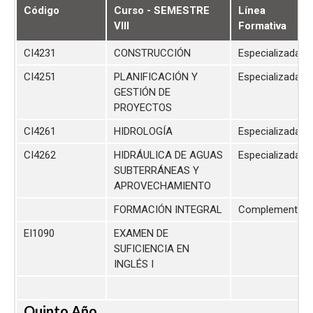
Código
Curso - SEMESTRE
Línea
VIII
Formativa
CI4231
CONSTRUCCIÓN
Especializada
CI4251
PLANIFICACIÓN Y
Especializada
GESTIÓN DE
PROYECTOS
CI4261
HIDROLOGÍA
Especializada
CI4262
HIDRÁULICA DE AGUAS
Especializada
SUBTERRÁNEAS Y
APROVECHAMIENTO
FORMACIÓN INTEGRAL
Complementari
EI1090
EXAMEN DE
SUFICIENCIA EN
INGLÉS I
Quinto Año