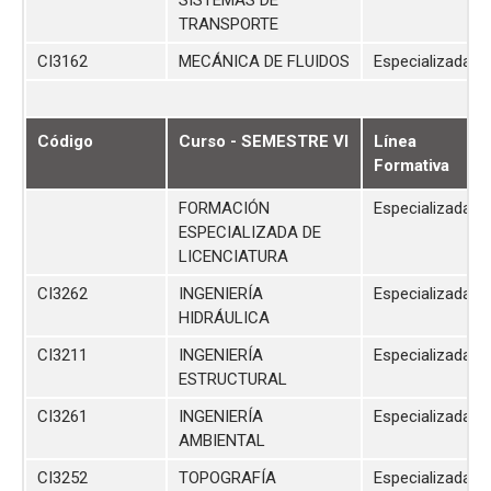
SISTEMAS DE
TRANSPORTE
CI3162
MECÁNICA DE FLUIDOS
Especializada
Código
Curso - SEMESTRE VI
Línea
Formativa
FORMACIÓN
Especializada
ESPECIALIZADA DE
LICENCIATURA
CI3262
INGENIERÍA
Especializada
HIDRÁULICA
CI3211
INGENIERÍA
Especializada
ESTRUCTURAL
CI3261
INGENIERÍA
Especializada
AMBIENTAL
CI3252
TOPOGRAFÍA
Especializada