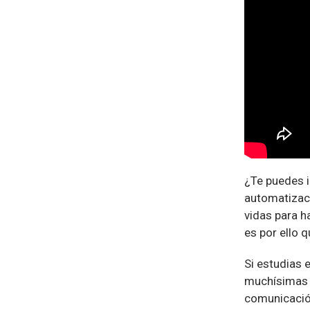
¿Te puedes i
automatizaci
vidas para h
es por ello 
Si estudias 
muchísimas o
comunicación