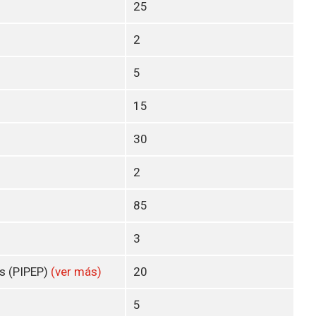
25
2
5
15
30
2
85
3
os (PIPEP)
(ver más)
20
5