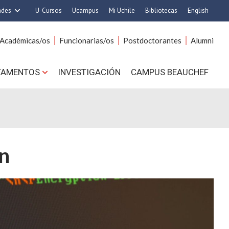
ades
U-Cursos
Ucampus
Mi Uchile
Bibliotecas
English
rquitectura y Urbanismo
Artes
Académicas/os
Funcionarias/os
Postdoctorantes
Alumni
Ciencias
Cs. Agronómicas
s. Físicas y Matemáticas
Cs. Forestales y Conservación
TAMENTOS
INVESTIGACIÓN
CAMPUS BEAUCHEF
 Químicas y Farmacéuticas
Cs. Sociales
. Veterinarias y Pecuarias
Comunicación e Imagen
Derecho
Economía y Negocios
ilosofía y Humanidades
Gobierno
Medicina
Odontología
ón
ios Avanzados en Educación
Estudios Internacionales
utrición y Tecnología de
Bachillerato
Alimentos
Hospital Clínico