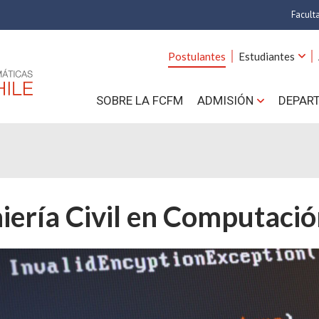
Facult
A
Postulantes
Estudiantes
C
SOBRE LA FCFM
ADMISIÓN
DEPAR
Cs.
Cs
F
iería Civil en Computaci
Estud
N