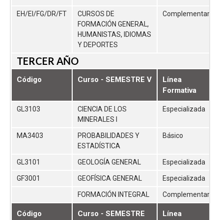
EH/EI/FG/DR/FT
CURSOS DE
Complementaria
FORMACIÓN GENERAL,
HUMANISTAS, IDIOMAS
Y DEPORTES
TERCER AÑO
Código
Curso - SEMESTRE V
Línea
Formativa
GL3103
CIENCIA DE LOS
Especializada
MINERALES I
MA3403
PROBABILIDADES Y
Básico
ESTADÍSTICA
GL3101
GEOLOGÍA GENERAL
Especializada
GF3001
GEOFÍSICA GENERAL
Especializada
FORMACIÓN INTEGRAL
Complementaria
Código
Curso - SEMESTRE
Línea