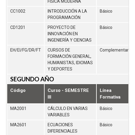
FÍSICA MODERNA
CC1002
INTRODUCCIÓN A LA
Básico
PROGRAMACIÓN
CD1201
PROYECTO DE
Básico
INNOVACIÓN EN
INGENIERÍA Y CIENCIAS
EH/EI/FG/DR/FT
CURSOS DE
Complementaria
FORMACIÓN GENERAL,
HUMANISTAS, IDIOMAS
Y DEPORTES
SEGUNDO AÑO
Código
Curso - SEMESTRE
Línea
III
Formativa
MA2001
CÁLCULO EN VARIAS
Básico
VARIABLES
MA2601
ECUACIONES
Básico
DIFERENCIALES