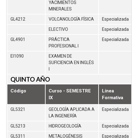
YACIMIENTOS
MINERALES
GL4212
VOLCANOLOGÍA FÍSICA
Especializada
ELECTIVO
Especializada
GL4901
PRÁCTICA
Especializada
PROFESIONAL I
EI1090
EXAMEN DE
SUFICIENCIA EN INGLÉS
I
QUINTO AÑO
Código
Curso - SEMESTRE
Línea
IX
Formativa
GL5321
GEOLOGÍA APLICADA A
Especializada
LA INGENIERÍA
GL5213
HIDROGEOLOGÍA
Especializada
GL5311
METALOGÉNESIS
Especializada