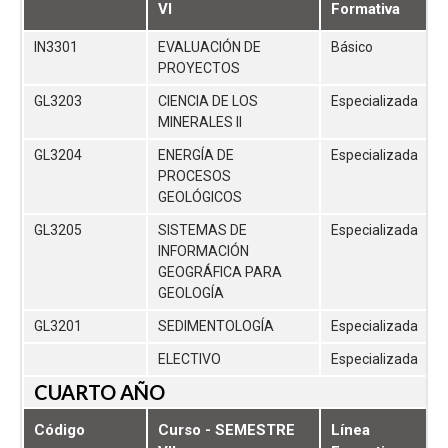
VI
Formativa
IN3301
EVALUACIÓN DE
Básico
PROYECTOS
GL3203
CIENCIA DE LOS
Especializada
MINERALES II
GL3204
ENERGÍA DE
Especializada
PROCESOS
GEOLÓGICOS
GL3205
SISTEMAS DE
Especializada
INFORMACIÓN
GEOGRÁFICA PARA
GEOLOGÍA
GL3201
SEDIMENTOLOGÍA
Especializada
ELECTIVO
Especializada
CUARTO AÑO
Código
Curso - SEMESTRE
Línea