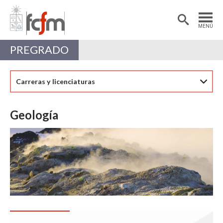
Estudiantes
Postdoctorantes
MENÚ
Académicas/os
Alumni
PREGRADO
Carreras y licenciaturas
Geología