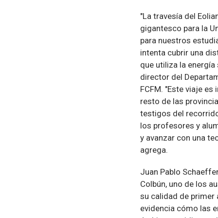
"La travesía del Eoli
gigantesco para la Un
para nuestros estudi
intenta cubrir una di
que utiliza la energí
director del Departam
FCFM. "Este viaje es
resto de las provinci
testigos del recorrid
los profesores y alu
y avanzar con una te
agrega.
Juan Pablo Schaeffer
Colbún, uno de los au
su calidad de primer 
evidencia cómo las e