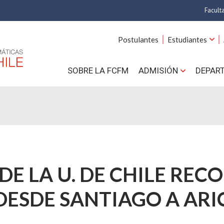
Facult
A
Postulantes
Estudiantes
C
SOBRE LA FCFM
ADMISIÓN
DEPAR
Cs.
Cs
F
Estud
DE LA U. DE CHILE RE
N
 DESDE SANTIAGO A ARI