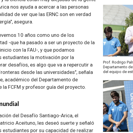
Arica nos ayuda a acercar a las personas
bilidad de ver que las ERNC son en verdad
ergía", asegura.
llevemos 10 años como uno de los
tad -que ha pasado a ser un proyecto de la
inicio con la FAU-, y que podamos
 estudiantes la motivación por la
Prof. Rodrigo Pa
rar desafíos, es algo que va a repercutir a
Departamento de I
fronteras desde las universidades", señala
del equipo de est
e, académico del Departamento de
de la FCFM y profesor guía del proyecto.
mundial
ación del Desafío Santiago-Arica, el
tricio Aceituno, les deseó suerte y señaló
s estudiantes por su capacidad de realizar