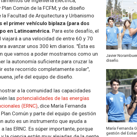
tamentos de Ingeniería Eléctrica,
 y Plan Común de la FCFM; y de diseño
de la Facultad de Arquitectura y Urbanismo
s el primer vehículo biplaza (para dos
ipo en Latinoamérica.
Para este desafío, el
 viajará a una velocidad de entre 60 y 70
ara avanzar unos 300 km diarios. "Ésta es
 en que vamos a poder mostrarnos como un
Javier Norambuen
diseño.
er la autonomía suficiente para cruzar la
ir este recorrido completamente solar",
uena, jefe del equipo de diseño.
 mostrar a la comunidad las capacidades
ién las
potencialidades de las energías
ncionales (ERNC)
, dice María Fernanda
e Plan Común y parte del equipo de gestión
 un auto es un instrumento que ayuda a
 a las ERNC. Es súper importante, porque
María Fernanda Ga
gestión del Eolian
a y la ciencia están muy alejadas de la gente