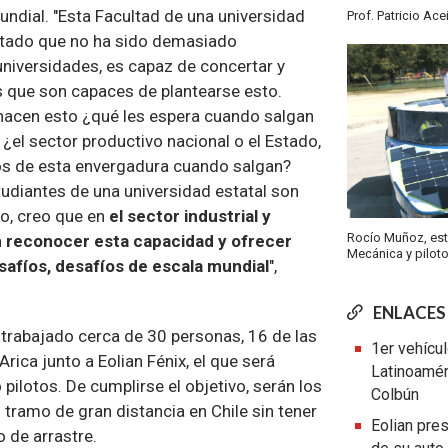
undial. "Esta Facultad de una universidad
Prof. Patricio Ac
stado que no ha sido demasiado
niversidades, es capaz de concertar y
 que son capaces de plantearse esto.
hacen esto ¿qué les espera cuando salgan
? ¿el sector productivo nacional o el Estado,
os de esta envergadura cuando salgan?
tudiantes de una universidad estatal son
o, creo que en
el sector industrial y
Rocío Muñoz, est
 reconocer esta capacidad y ofrecer
Mecánica y piloto
afíos, desafíos de escala mundial
",
ENLACES
 trabajado cerca de 30 personas, 16 de las
1er vehícul
Arica junto a Eolian Fénix, el que será
Latinoamér
pilotos. De cumplirse el objetivo, serán los
Colbún
 tramo de gran distancia en Chile sin tener
Eolian pres
o de arrastre.