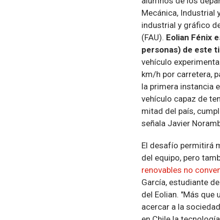
alumnos de los depar
Mecánica, Industrial
industrial y gráfico 
(FAU).
Eolian Fénix e
personas) de este t
vehículo experimental
km/h por carretera, p
la primera instancia
vehículo capaz de ten
mitad del país, cumpl
señala Javier Noramb
El desafío permitirá
del equipo, pero tamb
renovables no conve
García, estudiante d
del Eolian. "Más que
acercar a la sociedad
en Chile la tecnologí