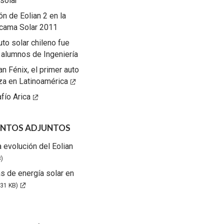
solar
ón de Eolian 2 en la
acama Solar 2011
uto solar chileno fue
 alumnos de Ingeniería
an Fénix, el primer auto
aza en Latinoamérica
ío Arica
NTOS ADJUNTOS
a evolución del Eolian
)
as de energía solar en
231 KB)