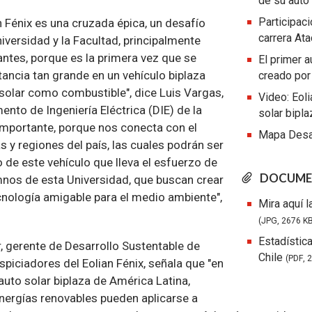
de su auto 
Participaci
an Fénix es una cruzada épica, un desafío
carrera At
iversidad y la Facultad, principalmente
antes, porque es la primera vez que se
El primer a
stancia tan grande en un vehículo biplaza
creado por
a solar como combustible", dice Luis Vargas,
Video: Eoli
ento de Ingeniería Eléctrica (DIE) de la
solar bipl
 importante, porque nos conecta con el
Mapa Desaf
as y regiones del país, las cuales podrán ser
o de este vehículo que lleva el esfuerzo de
DOCUME
mnos de esta Universidad, que buscan crear
cnología amigable para el medio ambiente",
Mira aquí l
(JPG, 2676 KB
Estadístic
, gerente de Desarrollo Sustentable de
Chile
(PDF, 
spiciadores del Eolian Fénix, señala que "en
auto solar biplaza de América Latina,
nergías renovables pueden aplicarse a