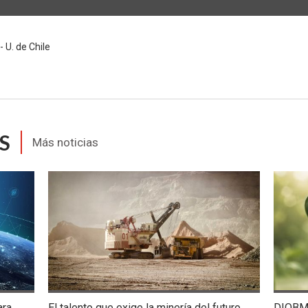
U. de Chile
S
Más noticias
ara
El talento que exige la minería del futuro
DIQBM 