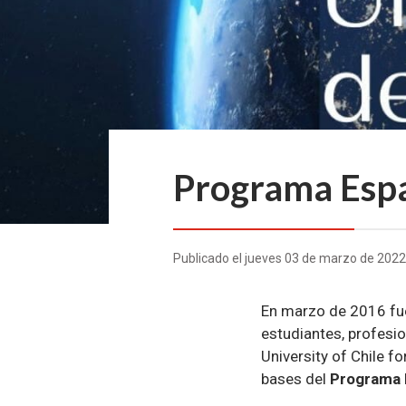
Programa Espa
Programa espacial UChile
Publicado el jueves 03 de marzo de 202
En marzo de 2016 fue
estudiantes, profesi
University of Chile f
bases del
Programa 