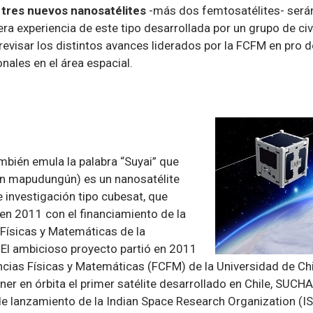
tres nuevos nanosatélites
-más dos femtosatélites- serán
ra experiencia de este tipo desarrollada por un grupo de civi
evisar los distintos avances liderados por la FCFM en pro d
ales en el área espacial.
mbién emula la palabra “Suyai” que
en mapudungún) es un nanosatélite
e investigación tipo cubesat, que
n 2011 con el financiamiento de la
 Físicas y Matemáticas de la
. El ambicioso proyecto partió en 2011
ncias Físicas y Matemáticas (FCFM) de la Universidad de Chi
ner en órbita el primer satélite desarrollado en Chile, SUCHAI
e lanzamiento de la Indian Space Research Organization (IS