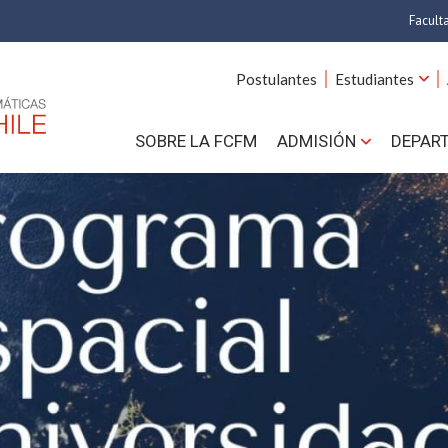
Facult
A
Postulantes
Estudiantes
C
SOBRE LA FCFM
ADMISIÓN
DEPAR
Cs.
Cs
F
Estud
N