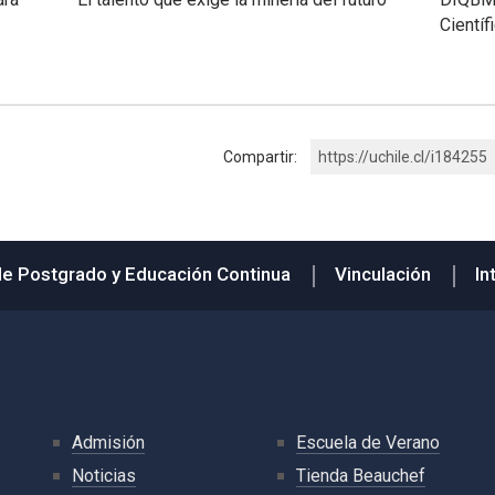
Cientí
Compartir:
https://uchile.cl/i184255
de Postgrado y Educación Continua
Vinculación
In
Admisión
Escuela de Verano
Noticias
Tienda Beauchef