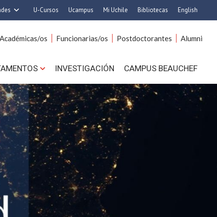
ades
U-Cursos
Ucampus
Mi Uchile
Bibliotecas
English
rquitectura y Urbanismo
Artes
Académicas/os
Funcionarias/os
Postdoctorantes
Alumni
Ciencias
Cs. Agronómicas
s. Físicas y Matemáticas
Cs. Forestales y Conservación
TAMENTOS
INVESTIGACIÓN
CAMPUS BEAUCHEF
 Químicas y Farmacéuticas
Cs. Sociales
. Veterinarias y Pecuarias
Comunicación e Imagen
Derecho
Economía y Negocios
ilosofía y Humanidades
Gobierno
Medicina
Odontología
ios Avanzados en Educación
Estudios Internacionales
utrición y Tecnología de
Bachillerato
Alimentos
Hospital Clínico