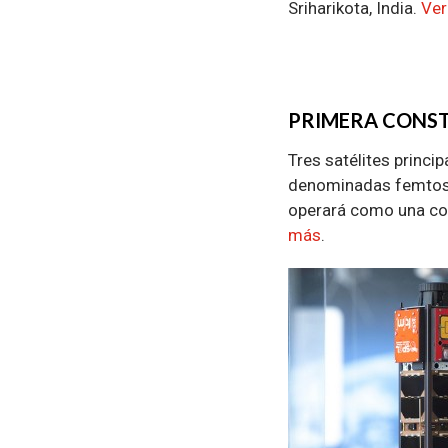
Sriharikota, India.
Ver
PRIMERA CONST
Tres satélites princip
denominadas femtosa
operará como una con
más
.