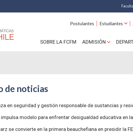
Facult
A
Postulantes
Estudiantes
C
SOBRE LA FCFM
ADMISIÓN
DEPAR
Cs.
Cs
F
 de noticias
Estud
N
a en seguridad y gestión responsable de sustancias y resi
e impulsa modelo para enfrentar desigualdad educativa en 
arz se convierte en la primera beauchefiana en presidir la F