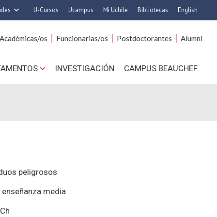
ades
U-Cursos
Ucampus
Mi Uchile
Bibliotecas
English
rquitectura y Urbanismo
Artes
Académicas/os
Funcionarias/os
Postdoctorantes
Alumni
Ciencias
Cs. Agronómicas
s. Físicas y Matemáticas
Cs. Forestales y Conservación
TAMENTOS
INVESTIGACIÓN
CAMPUS BEAUCHEF
 Químicas y Farmacéuticas
Cs. Sociales
. Veterinarias y Pecuarias
Comunicación e Imagen
Derecho
Economía y Negocios
ilosofía y Humanidades
Gobierno
Medicina
Odontología
ios Avanzados en Educación
Estudios Internacionales
utrición y Tecnología de
Bachillerato
duos peligrosos
Alimentos
Hospital Clínico
la enseñanza media
ECh