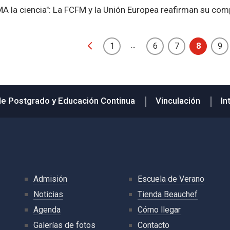
A la ciencia": La FCFM y la Unión Europea reafirman su com
...
1
6
7
8
9
de Postgrado y Educación Continua
Vinculación
In
Admisión
Escuela de Verano
Noticias
Tienda Beauchef
Agenda
Cómo llegar
Galerías de fotos
Contacto