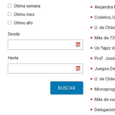
Última semana
Alejandra 
Último mes
Codelco, U
Último año
U. de Chil
Desde
Más de 73
Un "lápiz d
Hasta
Prof. José
Juegos De
U. de Chil
Microprogr
Más de cua
Delegación