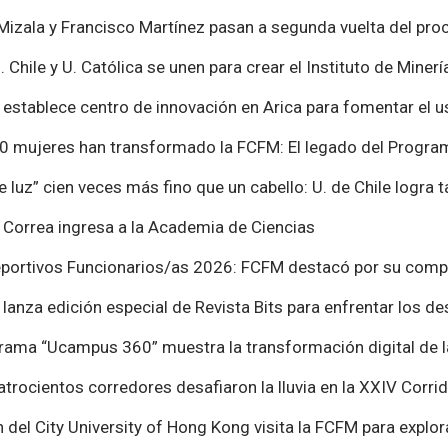
Mizala y Francisco Martínez pasan a segunda vuelta del pr
. Chile y U. Católica se unen para crear el Instituto de Miner
e establece centro de innovación en Arica para fomentar el u
0 mujeres han transformado la FCFM: El legado del Progra
e luz” cien veces más fino que un cabello: U. de Chile logra 
 Correa ingresa a la Academia de Ciencias
portivos Funcionarios/as 2026: FCFM destacó por su comp
e lanza edición especial de Revista Bits para enfrentar los 
ama “Ucampus 360” muestra la transformación digital de la
trocientos corredores desafiaron la lluvia en la XXIV Corri
 del City University of Hong Kong visita la FCFM para explo