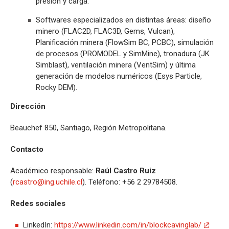
presión y carga.
Softwares especializados en distintas áreas: diseño
minero (FLAC2D, FLAC3D, Gems, Vulcan),
Planificación minera (FlowSim BC, PCBC), simulación
de procesos (PROMODEL y SimMine), tronadura (JK
Simblast), ventilación minera (VentSim) y última
generación de modelos numéricos (Esys Particle,
Rocky DEM).
Dirección
Beauchef 850, Santiago, Región Metropolitana.
Contacto
Académico responsable:
Raúl Castro Ruiz
(
rcastro@ing.uchile.cl
). Teléfono: +56 2 29784508.
Redes sociales
LinkedIn:
https://www.linkedin.com/in/blockcavinglab/