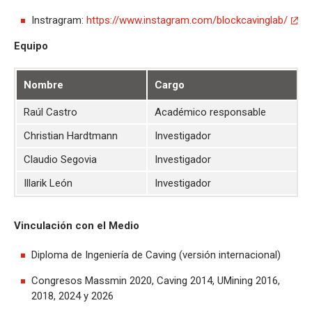
Instragram:
https://www.instagram.com/blockcavinglab/
Equipo
Nombre
Cargo
Raúl Castro
Académico responsable
r
Christian Hardtmann
Investigador
c
Claudio Segovia
Investigador
c
Illarik León
Investigador
I
Vinculación con el Medio
Diploma de Ingeniería de Caving (versión internacional)
Congresos Massmin 2020, Caving 2014, UMining 2016,
2018, 2024 y 2026