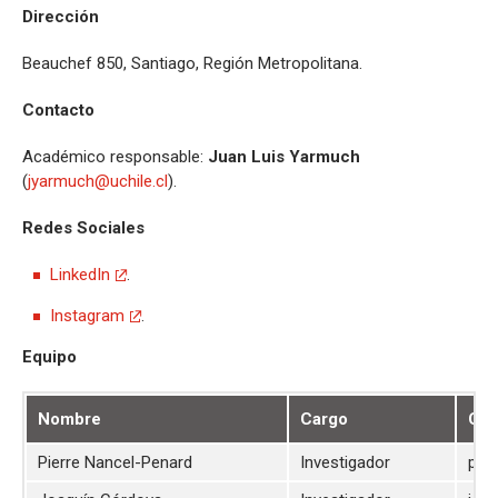
Dirección
Beauchef 850, Santiago, Región Metropolitana.
Contacto
Académico responsable:
Juan Luis Yarmuch
(
jyarmuch@uchile.cl
).
Redes Sociales
LinkedIn
.
Instagram
.
Equipo
Nombre
Cargo
Cor
Pierre Nancel-Penard
Investigador
pier